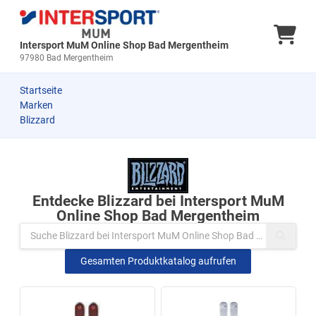
Ware
Intersport MuM Online Shop Bad Mergentheim
97980 Bad Mergentheim
Startseite
Marken
Blizzard
Zu den Produkten springen
Entdecke Blizzard bei Intersport MuM
Online Shop Bad Mergentheim
Gesamten Produktkatalog aufrufen