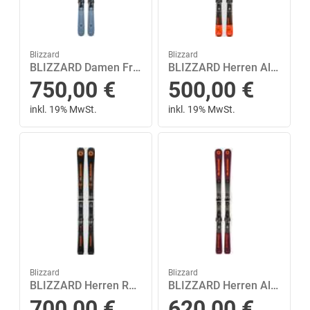
Blizzard
Blizzard
BLIZZARD Damen Freeride Ski BLACK PEARL 84 R + TPC10 DEMO 152 in Grau
BLIZZARD Herren All-Mountain Ski WCR + TLT10 DEMO 153 in Braun
750,00
€
500,00
€
inkl. 19% MwSt.
inkl. 19% MwSt.
Blizzard
Blizzard
BLIZZARD Herren Racing Ski FIREBIRD TI + TP11 LIGHT DEMO 154 in Schwarz
BLIZZARD Herren All-Mountain Ski STORMBIRD 76 CA + TPC11 DEMO 170 in Grau
700,00
€
620,00
€