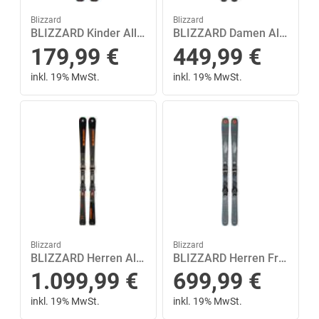
Blizzard
Blizzard
BLIZZARD Kinder All-Mountain Ski FIREBIRD JR L110-140+FDT JR 7 140 in Blau
BLIZZARD Damen All-Mountain Ski PHOENIX 7.2 + TLT10 DEMO W 153 in Weiß
179,99
€
449,99
€
inkl. 19% MwSt.
inkl. 19% MwSt.
Blizzard
Blizzard
BLIZZARD Herren All-Mountain Ski FIREBIRD HRC+XCELL 14 DEMO 165 in Schwarz
BLIZZARD Herren Freeride Ski BRAHMA 82 SP+TPC 10 DEMO 173 in Grau
1.099,99
€
699,99
€
inkl. 19% MwSt.
inkl. 19% MwSt.