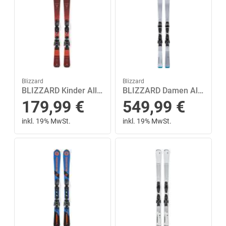
Blizzard
Blizzard
BLIZZARD Kinder All-Mountain Ski BRAHMA JR L(110-140)+FDT JR 7 140 in Rot
BLIZZARD Damen All-Mountain Ski PHOENIX S R13 CA+TPC11 DEMO W 144 in Grau
179,99
€
549,99
€
inkl. 19% MwSt.
inkl. 19% MwSt.