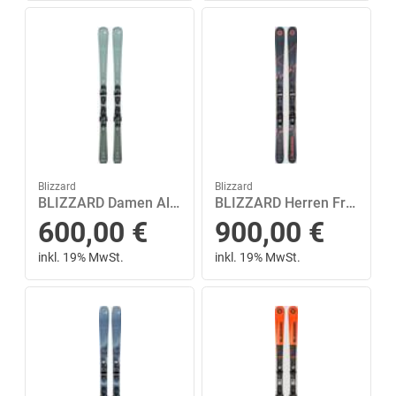
Blizzard
Blizzard
BLIZZARD Damen All-Mountain Ski PHOENIX R13CA WB+TPC11 DEMO W 160 in Grau
BLIZZARD Herren Freeride Ski ANOMALY 88 D + TCX11 DEMO-90 164 in Grau
600,00
€
900,00
€
inkl. 19% MwSt.
inkl. 19% MwSt.