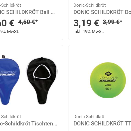
-Schildkröt
Donic-Schildkröt
DONIC SCHILDKRÖT Ball Avantgarde 3-Stern Onesize in Weiß
nderpreis
Sonderpreis
60
€
3,19
€
Regulärer Preis
Regulärer
4,50
€
*
3,99
€
*
 19% MwSt.
inkl. 19% MwSt.
-Schildkröt
Donic-Schildkröt
Donic-Schildkröt Tischtennis-Schlägerhülle Classic - in Schwarz