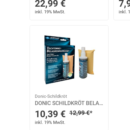
22,99
€
7,
inkl. 19% MwSt.
inkl.
Donic-Schildkröt
DONIC SCHILDKRÖT BELAGREINIGUNGSSET, SCHWAMM+1 - in Grau
Sonderpreis
10,39
€
Regulärer Preis
12,99
€
*
inkl. 19% MwSt.