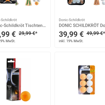
-Schildkröt
Donic-Schildkröt
Donic-Schildkröt Tischtennisschläger »2er Set Fetzner 400«
nderpreis
Sonderpreis
,99
€
39,99
€
Regulärer Preis
Reguläre
29,99
€
*
49,99
€
 19% MwSt.
inkl. 19% MwSt.