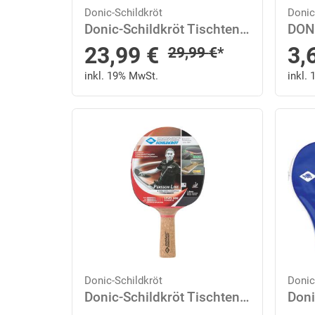
Donic-Schildkröt
Donic
Donic-Schildkröt Tischtennis Netzgarnitur Flexnet
Sonderpreis
So
23,99
€
3,
Regulärer Preis
29,99
€
*
inkl. 19% MwSt.
inkl.
Donic-Schildkröt
Donic
Donic-Schildkröt Tischtennisschläger Persson 600 - in Rot