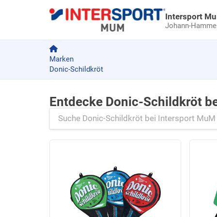
Intersport M
Johann-Hammer-
Marken
Donic-Schildkröt
Entdecke Donic-Schildkröt b
Zu den Produkten springen