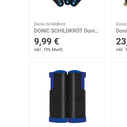
Donic-Schildkröt
Donic
DONIC SCHILDKRÖT Donic-Schildkröt Tischtennis-Schlägerhülle Trendline
So
9,99
€
23
inkl. 19% MwSt.
inkl.