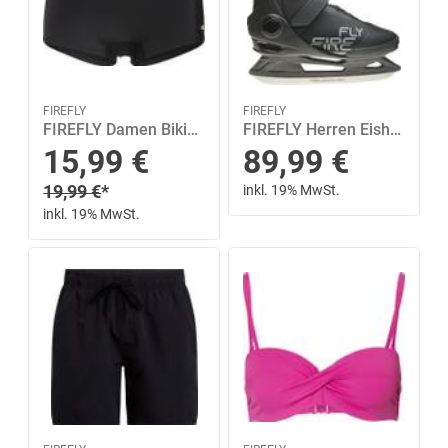
FIREFLY
FIREFLY
FIREFLY Damen Bikinihose Moon II MM 40 in Schwarz
FIREFLY Herren Eishockeyschuhe Phoenix III M 44 in Schwarz
Sonderpreis
15,99
€
89,99
€
Regulärer Preis
19,99
€
*
inkl. 19% MwSt.
inkl. 19% MwSt.