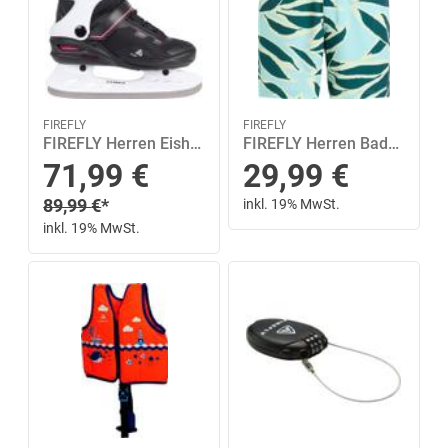
FIREFLY
FIREFLY
FIREFLY Herren Eishockeyschuhe Phoenix IV 42 in Schwarz
FIREFLY Herren Badeshorts He.-Badeshorts Lucio M Painted Flowers L
Sonderpreis
71,99
€
29,99
€
Regulärer Preis
89,99
€
*
inkl. 19% MwSt.
inkl. 19% MwSt.