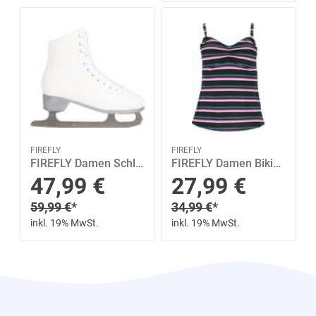
FIREFLY
FIREFLY
FIREFLY Damen Schlittschuhe Marina III W 36 in Weiß
FIREFLY Damen Bikinioberteil OT Mea II MM 46B in Bunt
Sonderpreis
Sonderpreis
47,99
€
27,99
€
Regulärer Preis
Regulärer Preis
59,99
€
*
34,99
€
*
inkl. 19% MwSt.
inkl. 19% MwSt.
Next