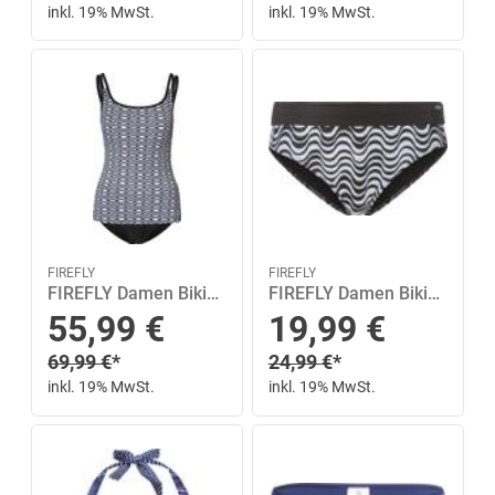
inkl. 19% MwSt.
inkl. 19% MwSt.
FIREFLY
FIREFLY
FIREFLY Damen Bikini Da.-Tankini Antonia 42C in Schwarz
FIREFLY Damen Bikinihose Malou II MM 42 in Pink
Sonderpreis
Sonderpreis
55,99
€
19,99
€
Regulärer Preis
Regulärer Preis
69,99
€
*
24,99
€
*
inkl. 19% MwSt.
inkl. 19% MwSt.