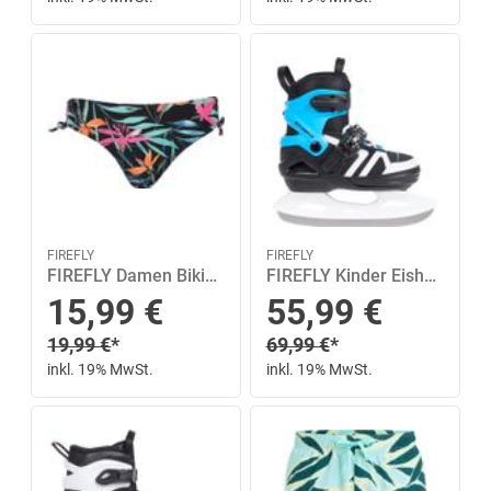
FIREFLY
FIREFLY
FIREFLY Damen Bikinihose Elly II MM 42 in Bunt
FIREFLY Kinder Eishockeyschuhe Flash J 30-33 in Blau
Sonderpreis
Sonderpreis
15,99
€
55,99
€
Regulärer Preis
Regulärer Preis
19,99
€
*
69,99
€
*
inkl. 19% MwSt.
inkl. 19% MwSt.