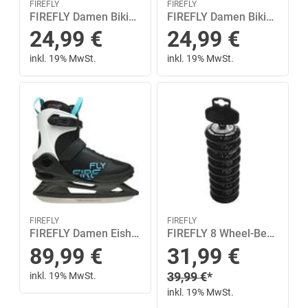
FIREFLY
FIREFLY
FIREFLY Damen Bikinioberteil -Oberteil Moni wms 38 in Pink
FIREFLY Damen Bikinioberteil -Oberteil Malisa II W 36C in Blau
24,99
€
24,99
€
inkl. 19% MwSt.
inkl. 19% MwSt.
FIREFLY
FIREFLY
FIREFLY Damen Eishockeyschuhe Phoenix III W 38 in Schwarz
FIREFLY 8 Wheel-Bearing Set 80 in Schwarz
Sonderpreis
89,99
€
31,99
€
Regulärer Preis
inkl. 19% MwSt.
39,99
€
*
inkl. 19% MwSt.