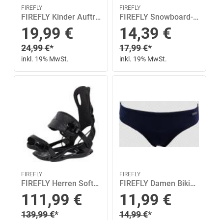
FIREFLY
FIREFLY
FIREFLY Kinder Auftriebsweste XS in Blau
FIREFLY Snowboard-Kabelschloss CL-009 1 in Schwarz
Sonderpreis
Sonderpreis
19,99
€
14,39
€
Regulärer Preis
Regulärer Preis
24,99
€
*
17,99
€
*
inkl. 19% MwSt.
inkl. 19% MwSt.
FIREFLY
FIREFLY
FIREFLY Herren Softbindung FT 5 L in Schwarz
FIREFLY Damen Bikinihose -Hose Melly MM 44 in Blau
Sonderpreis
Sonderpreis
111,99
€
11,99
€
Regulärer Preis
Regulärer Preis
139,99
€
*
14,99
€
*