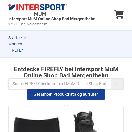
Ware
Intersport MuM Online Shop Bad Mergentheim
97980 Bad Mergentheim
Startseite
Marken
FIREFLY
Entdecke FIREFLY bei Intersport MuM
Zu den Produkten springen
Online Shop Bad Mergentheim
Gesamten Produktkatalog aufrufen