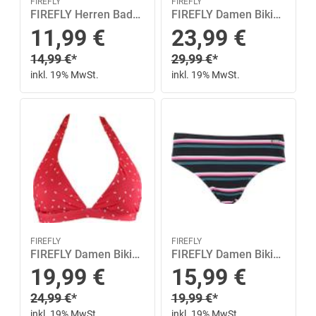
FIREFLY
FIREFLY
FIREFLY Herren Badeshorts He.-Badeshorts Ken IV M M in Schwarz
FIREFLY Damen Bikinioberteil Maggy II MM 36C in Pink
Sonderpreis
Sonderpreis
11,99
€
23,99
€
Regulärer Preis
Regulärer Preis
14,99
€
*
29,99
€
*
inkl. 19% MwSt.
inkl. 19% MwSt.
FIREFLY
FIREFLY
FIREFLY Damen Bikinioberteil -Oberteil Mia MM 42 in Rot
FIREFLY Damen Bikinihose Melly II MM 40 in Bunt
Sonderpreis
Sonderpreis
19,99
€
15,99
€
Regulärer Preis
Regulärer Preis
24,99
€
*
19,99
€
*
inkl. 19% MwSt.
inkl. 19% MwSt.