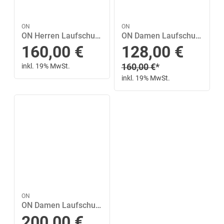
ON
ON
ON Herren Laufschuhe Cloudsurfer Next 44 in Grau
ON Damen Laufschuhe Cloudrunner 3 39 in Silber
Sonderpreis
160,00
€
128,00
€
Regulärer Preis
inkl. 19% MwSt.
160,00
€
*
inkl. 19% MwSt.
ON
ON Damen Laufschuhe Cloudmonster 3 40 in Weiß
200,00
€