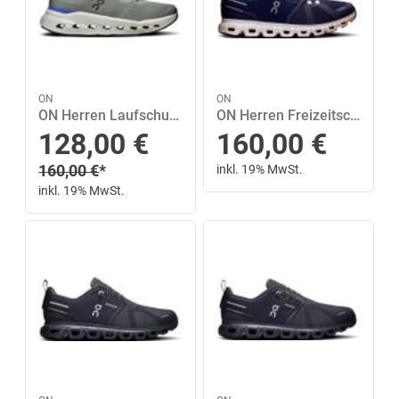
ON
ON
ON Herren Laufschuhe Cloudrunner 3 47 in Silber
ON Herren Freizeitschuhe Cloud 6 43 in Silber
Sonderpreis
128,00
€
160,00
€
Regulärer Preis
160,00
€
*
inkl. 19% MwSt.
inkl. 19% MwSt.