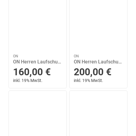
ON
ON
ON Herren Laufschuhe Cloudsurfer Next 44 in Grau
ON Herren Laufschuhe Cloudmonster 3 44 ½ in Weiß
160,00
€
200,00
€
inkl. 19% MwSt.
inkl. 19% MwSt.