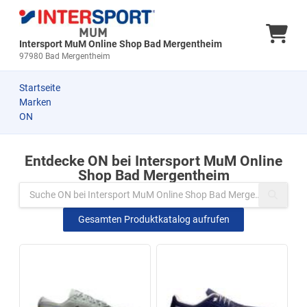
Ware
Intersport MuM Online Shop Bad Mergentheim
97980 Bad Mergentheim
Startseite
Marken
ON
Entdecke ON bei Intersport MuM Online
Zu den Produkten springen
Shop Bad Mergentheim
Gesamten Produktkatalog aufrufen