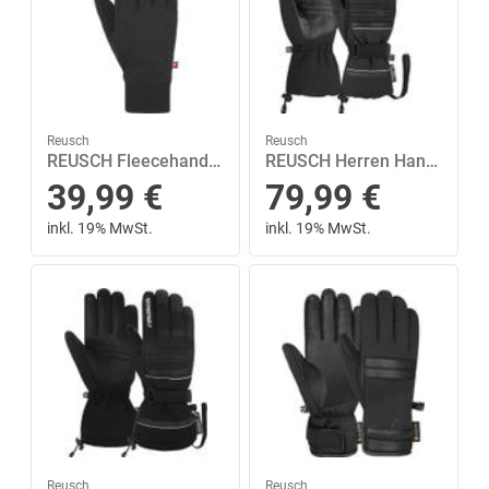
Reusch
Reusch
REUSCH Fleecehandschuhe Walk TOUCH-TEC™
REUSCH Herren Handschuhe Reusch Kondor R-TEX® XT 10,5 in Schwarz
39,99
€
79,99
€
inkl. 19% MwSt.
inkl. 19% MwSt.
Reusch
Reusch