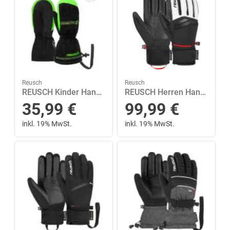
Reusch
Reusch
REUSCH Kinder Handschuhe Reusch Maxi R-TEX® XT Mitten 1 in Schwarz
REUSCH Herren Handschuhe Reusch Dylan R-TEX™ XT 8 in Weiß
35,99
€
99,99
€
inkl. 19% MwSt.
inkl. 19% MwSt.