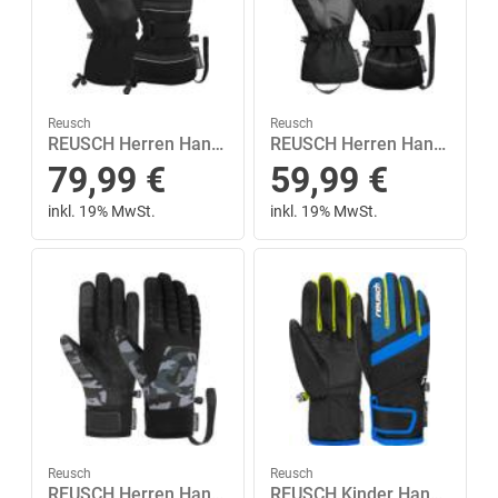
Reusch
Reusch
REUSCH Herren Handschuhe Reusch Conan R-TEX® XT Lobster 8,5 in Schwarz
REUSCH Herren Handschuhe Reusch Primus R-TEX® XT 11 in Schwarz
79,99
€
59,99
€
inkl. 19% MwSt.
inkl. 19% MwSt.
Reusch
Reusch
REUSCH Herren Handschuhe Reusch Raptor R-TEX® XT TOUCH-TEC™ 8 in Grau
REUSCH Kinder Handschuhe Reusch Duke R-TEX® XT Junior 5,5 in Schwarz