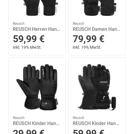
Reusch
Reusch
REUSCH Herren Handschuhe Vesper WINDSTOPPER® TOUCH-TEC™ 8 in Schwarz
REUSCH Damen Handschuhe Reusch Amira GORE-TEX Mitten 7,5 in Schwarz
59,99
€
79,99
€
inkl. 19% MwSt.
inkl. 19% MwSt.
Reusch
Reusch
REUSCH Kinder Handschuhe Reusch Alice R-TEX® XT Junior 5,5 in Schwarz
REUSCH Kinder Handschuhe Reusch Maxim GORE-TEX Junior 5 in Weiß
29,99
€
59,99
€