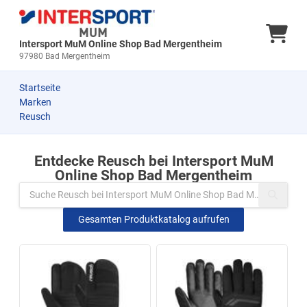
Ware
Intersport MuM Online Shop Bad Mergentheim
97980 Bad Mergentheim
Startseite
Marken
Reusch
Entdecke Reusch bei Intersport MuM
Zu den Produkten springen
Online Shop Bad Mergentheim
Gesamten Produktkatalog aufrufen