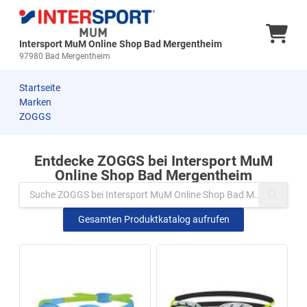
Ware
Intersport MuM Online Shop Bad Mergentheim
97980 Bad Mergentheim
Startseite
Marken
ZOGGS
Entdecke ZOGGS bei Intersport MuM
Zu den Produkten springen
Online Shop Bad Mergentheim
Gesamten Produktkatalog aufrufen