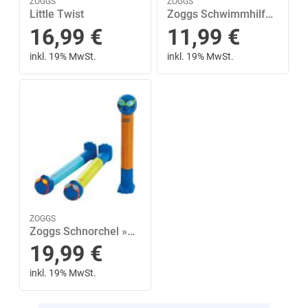
ZOGGS
ZOGGS
Little Twist
Zoggs Schwimmhilfe Roll Ups 0-50 kg, orange
16,99
€
11,99
€
inkl. 19% MwSt.
inkl. 19% MwSt.
ZOGGS
Zoggs Schnorchel »Dive Sticks Kinder«
19,99
€
inkl. 19% MwSt.