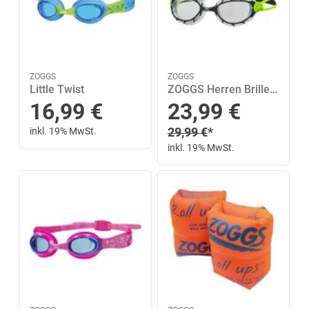
ZOGGS
ZOGGS
Little Twist
ZOGGS Herren Brille PREDATOR
Sonderpreis
16,99
€
23,99
€
Regulärer Preis
inkl. 19% MwSt.
29,99
€
*
inkl. 19% MwSt.