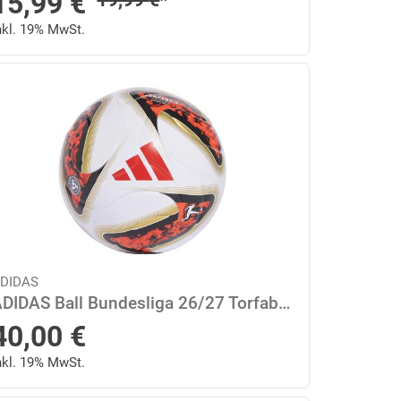
Sonderpreis
15,99
€
nkl. 19% MwSt.
DIDAS
ADIDAS Ball Bundesliga 26/27 Torfabrik League Ball, Box 5 in Grau
40,00
€
nkl. 19% MwSt.