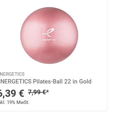
NERGETICS
NERGETICS Pilates-Ball 22 in Gold
Sonderpreis
6,39
€
Regulärer Preis
7,99
€
*
nkl. 19% MwSt.