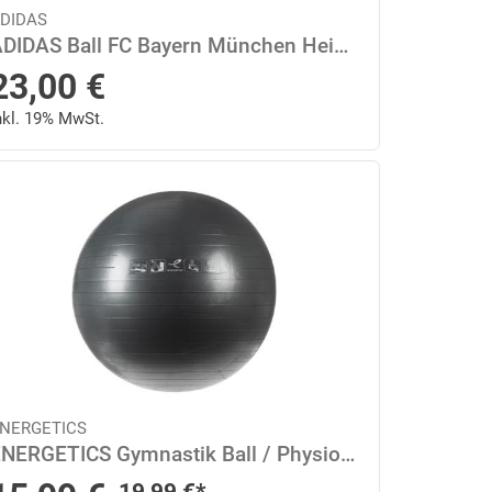
DIDAS
ADIDAS Ball FC Bayern München Heimspiel Club 5 in Rot
23,00
€
nkl. 19% MwSt.
NERGETICS
ENERGETICS Gymnastik Ball / Physioball 75 in Grau
Regulärer Preis
19,99
€
*