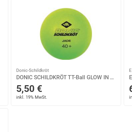
Donic-Schildkröt
E
DONIC SCHILDKRÖT TT-Ball GLOW IN THE DARK POLY 40+, 6 Stück - in Schwarz
E
5,50
€
inkl. 19% MwSt.
i