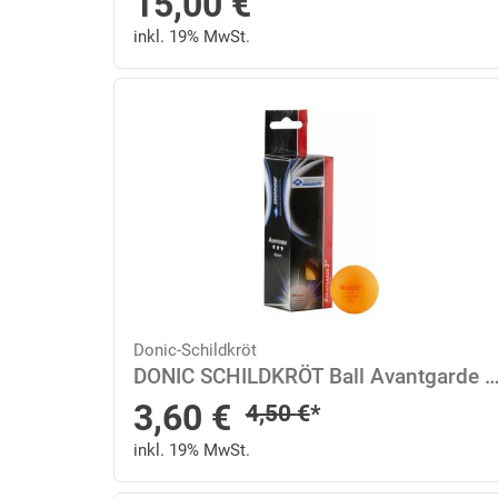
15,00
€
inkl. 19% MwSt.
Donic-Schildkröt
DONIC SCHILDKRÖT Ball Avantgarde 3-Stern Onesize in
Sonderpreis
3,60
€
Regulärer Preis
4,50
€
*
inkl. 19% MwSt.