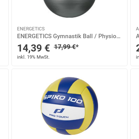
ENERGETICS
A
ENERGETICS Gymnastik Ball / Physioball 65 in Silber
Sonderpreis
14,39
€
Regulärer Preis
17,99
€
*
inkl. 19% MwSt.
i