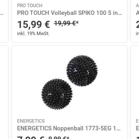
PRO TOUCH
A
S Noppenball 1773-5EG 8 in Grau
PRO TOUCH Volleyball SPIKO 100 5 in Blau
Sonderpreis
15,99
€
Regulärer Preis
19,99
€
*
inkl. 19% MwSt.
i
ENERGETICS
E
ENERGETICS Noppenball 1773-5EG 10 in Schwarz
Regulärer Preis
9,99
€
*