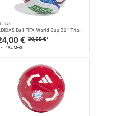
DIDAS
ADIDAS Ball FIFA World Cup 26™ Trionda Trainingsball 5 in Blau
Sonderpreis
24,00
€
Regulärer Preis
30,00
€
*
nkl. 19% MwSt.