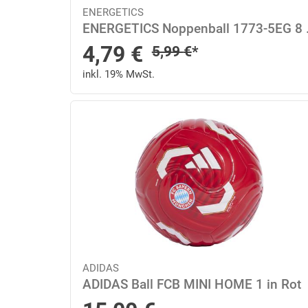
ENERGETICS
ENERGETIC
Sonderpreis
4,79
€
Regulärer Preis
5,99
€
*
inkl. 19% MwSt.
ADIDAS
ADIDAS Ball FCB MINI HOME 1 in Rot