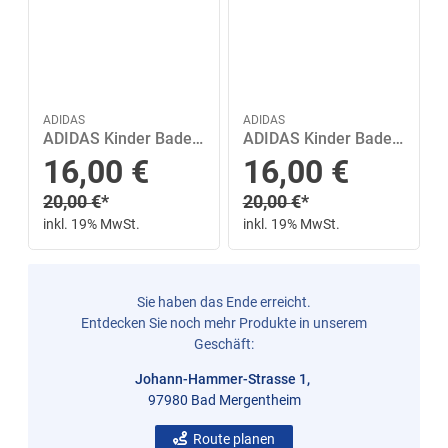
ADIDAS
ADIDAS
ADIDAS Kinder Badepantoletten Kinder Badesandalen Adilette Aqua 33 in Schwarz
ADIDAS Kinder Badepantoletten Kinder Badesandalen Adilette Aqua 36 in Schwarz
Sonderpreis
Sonderpreis
16,00
€
16,00
€
Regulärer Preis
Regulärer Preis
20,00
€
*
20,00
€
*
inkl. 19% MwSt.
inkl. 19% MwSt.
Sie haben das Ende erreicht.
Entdecken Sie noch mehr Produkte in unserem
Geschäft:
Johann-Hammer-Strasse 1,
97980 Bad Mergentheim
Route planen