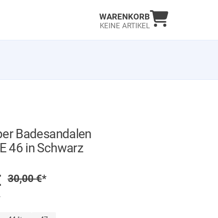
Warenkorb an
WARENKORB
KEINE ARTIKEL
per Badesandalen
 46 in Schwarz
GER
preis
€
Regulärer Preis
30,00
€
*
.