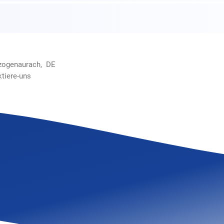
rzogenaurach, DE
ktiere-uns