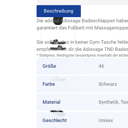
Beschreibung
Die adidas Adissage Badeschlappen haben 
garantiert das Fußbett mit Massagenoppe
Sie sollten also in keiner Gym-Tasche feh
empfehlen wir dir die Adissage TND Bade
* Stattpreis: Niedrigster Gesamtpreis innerhalb der let
Größe
46
Farbe
Schwarz
Material
Synthetik, Tex
Geschlecht
Unisex