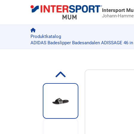
Intersport M
Johann-Hammer-
Produktkatalog
ADIDAS Badeslipper Badesandalen ADISSAGE 46 in
Zum Produkt springen
Zur Produktbeschreibung springen