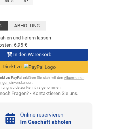
lt)
44 ½
47
sgewählt)
G
ABHOLUNG
ahlen und liefern lassen
osten:
6,95
€
In den Warenkorb
Direkt zu
rekt zu PayPal
erklären Sie sich mit den
Allgemeinen
ungen
einverstanden.
ehrung
wurde zur Kenntnis genommen.
noch Fragen? - Kontaktieren Sie uns.
Online reservieren
Im Geschäft abholen