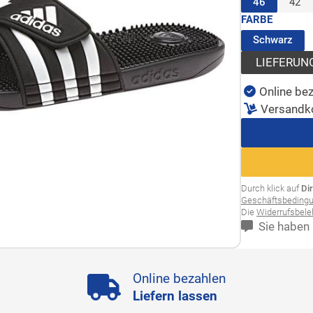
(ausgewäh
46
42
FARBE
(au
Schwarz
LIEFERUN
Online bez
Versandk
Durch klick auf
Di
Geschäftsbeding
Die
Widerrufsbel
Sie haben 
Online bezahlen
Liefern lassen