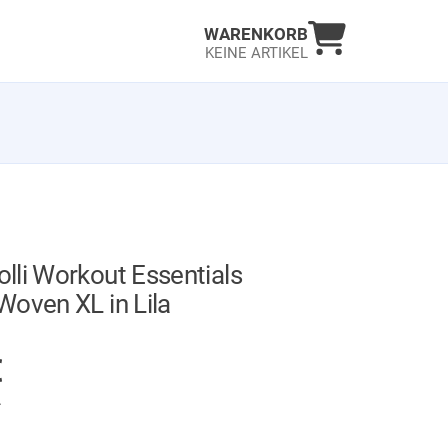
Warenkorb an
WARENKORB
KEINE ARTIKEL
lli Workout Essentials
oven XL in Lila
AUF LAGER
€
.