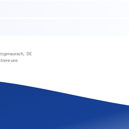
rzogenaurach, DE
ktiere-uns