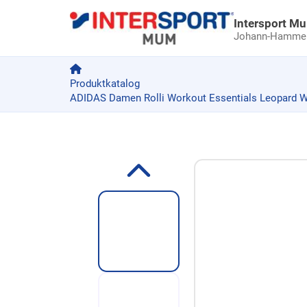
Intersport M
Johann-Hammer-
Produktkatalog
ADIDAS Damen Rolli Workout Essentials Leopard Wo
Zum Produkt springen
Zur Produktbeschreibung springen