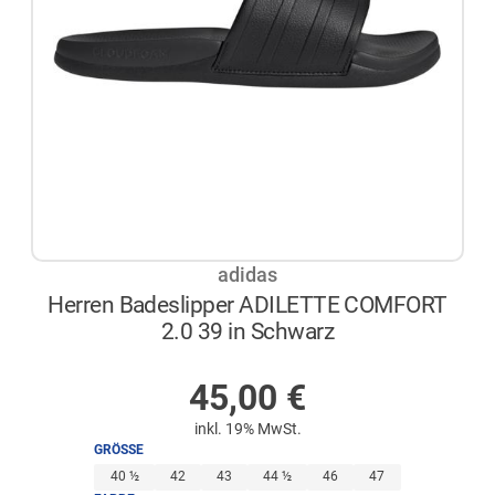
adidas
Herren Badeslipper ADILETTE COMFORT
2.0 39 in Schwarz
NICHT AUF LAGER
45,00
€
inkl. 19% MwSt.
GRÖSSE
40 ½
42
43
44 ½
46
47