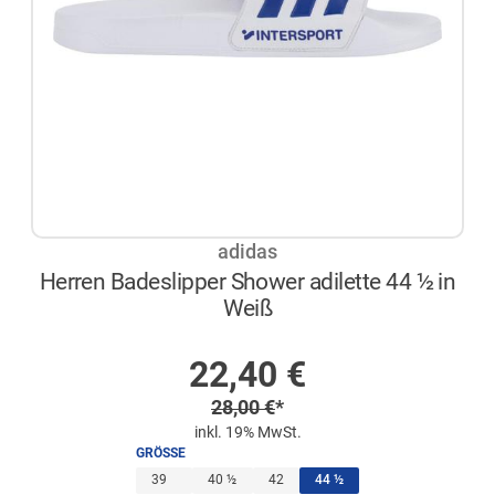
adidas
Herren Badeslipper Shower adilette 44 ½ in
Weiß
NICHT AUF LAGER
Sonderpreis
22,40
€
Regulärer Preis
28,00
€
*
inkl. 19% MwSt.
GRÖSSE
(ausgewählt)
39
40 ½
42
44 ½