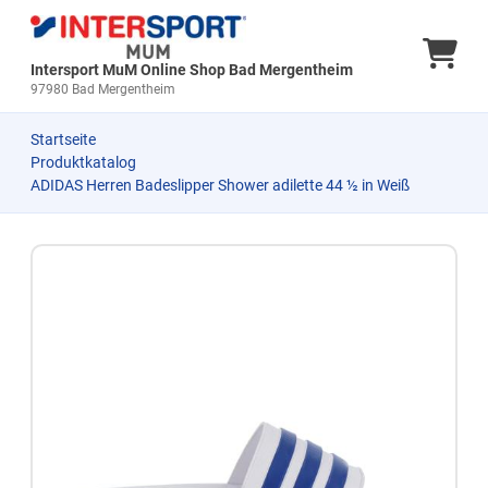
Ware
Intersport MuM Online Shop Bad Mergentheim
97980 Bad Mergentheim
Startseite
Produktkatalog
ADIDAS Herren Badeslipper Shower adilette 44 ½ in Weiß
Zum Produkt springen
Zur Produktbeschreibung springen