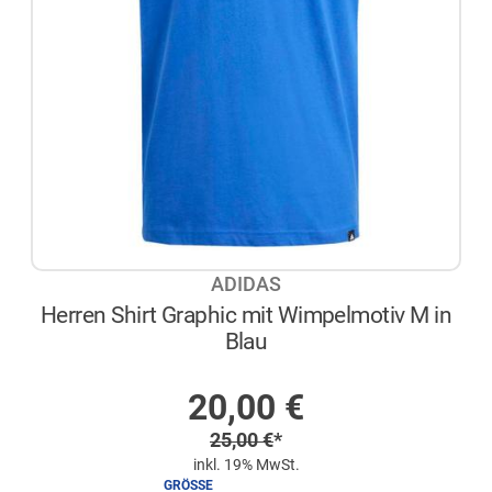
ADIDAS
Herren Shirt Graphic mit Wimpelmotiv M in
Blau
AUF LAGER
Sonderpreis
20,00
€
Regulärer Preis
25,00
€
*
inkl. 19% MwSt.
GRÖSSE