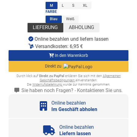
(ausgewählt)
M
L
S
XL
FARBE
(ausgewählt)
Blau
Weiß
LIEFERUNG
ABHOLUNG
Online bezahlen und liefern lassen
Versandkosten:
6,95
€
In den Warenkorb
Direkt zu
Durch klick auf
Direkt zu PayPal
erklären Sie sich mit den
Allgemeinen
Geschäftsbedingungen
einverstanden.
Die
Widerrufsbelehrung
wurde zur Kenntnis genommen.
Sie haben noch Fragen? - Kontaktieren Sie uns.
Online bezahlen
Im Geschäft abholen
Online bezahlen
Liefern lassen