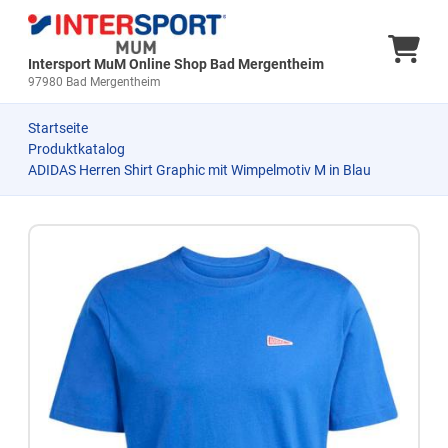
Ware
Intersport MuM Online Shop Bad Mergentheim
97980 Bad Mergentheim
Startseite
Produktkatalog
ADIDAS Herren Shirt Graphic mit Wimpelmotiv M in Blau
Zum Produkt springen
Zur Produktbeschreibung springen