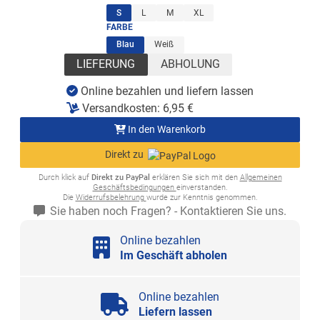
(ausgewählt)
S
L
M
XL
FARBE
(ausgewählt)
Blau
Weiß
LIEFERUNG
ABHOLUNG
Online bezahlen und liefern lassen
Versandkosten:
6,95
€
In den Warenkorb
Direkt zu
Durch klick auf
Direkt zu PayPal
erklären Sie sich mit den
Allgemeinen
Geschäftsbedingungen
einverstanden.
Die
Widerrufsbelehrung
wurde zur Kenntnis genommen.
Sie haben noch Fragen? - Kontaktieren Sie uns.
Online bezahlen
Im Geschäft abholen
Online bezahlen
Liefern lassen