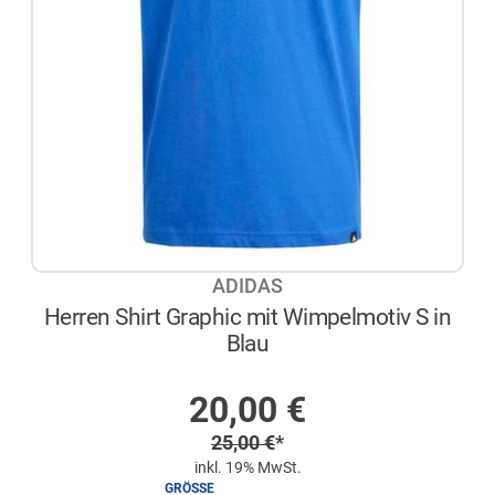
ADIDAS
Herren Shirt Graphic mit Wimpelmotiv S in
Blau
AUF LAGER
Sonderpreis
20,00
€
Regulärer Preis
25,00
€
*
inkl. 19% MwSt.
GRÖSSE