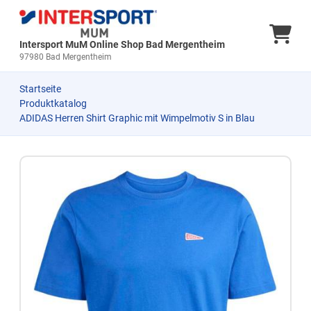
Ware
Intersport MuM Online Shop Bad Mergentheim
97980 Bad Mergentheim
Startseite
Produktkatalog
ADIDAS Herren Shirt Graphic mit Wimpelmotiv S in Blau
Zum Produkt springen
Zur Produktbeschreibung springen