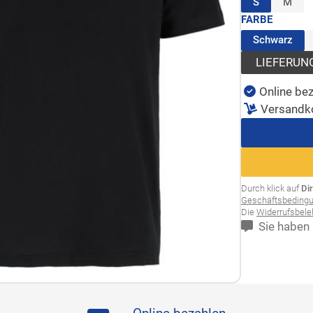
(ausgewähl
S
M
FARBE
(au
Schwarz
LIEFERUN
Online bez
Versandk
Durch klick auf
Di
Geschäftsbeding
Die
Widerrufsbel
Sie haben 