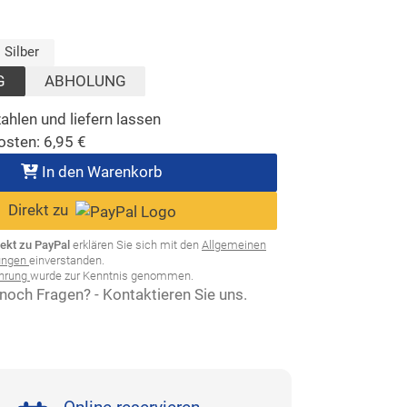
t)
sgewählt)
Silber
G
ABHOLUNG
ahlen und liefern lassen
osten:
6,95
€
In den Warenkorb
Direkt zu
rekt zu PayPal
erklären Sie sich mit den
Allgemeinen
ungen
einverstanden.
ehrung
wurde zur Kenntnis genommen.
noch Fragen? - Kontaktieren Sie uns.