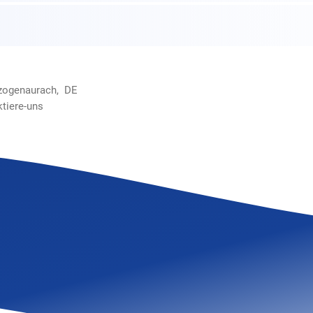
rzogenaurach, DE
ktiere-uns