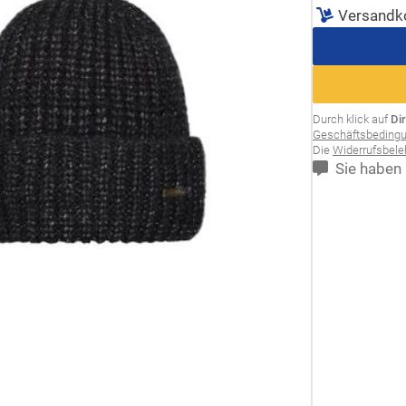
Versandk
Durch klick auf
Di
Geschäftsbeding
Die
Widerrufsbel
Sie haben 