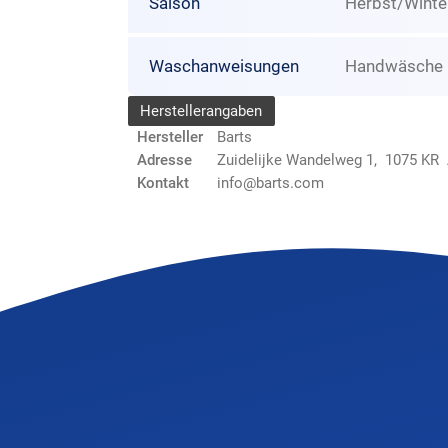
Saison
Herbst/Winte
Waschanweisungen
Handwäsche N
Herstellerangaben
Hersteller
Barts
Adresse
Zuidelijke Wandelweg 1, 1075 K
Kontakt
info@barts.com