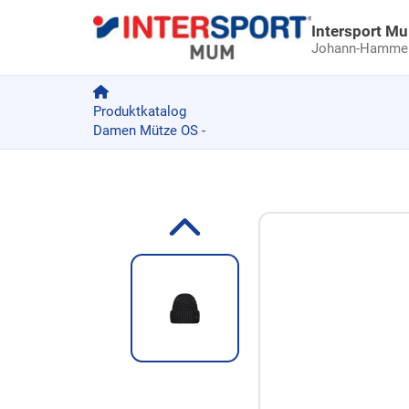
Intersport M
Johann-Hammer-
Produktkatalog
Damen Mütze OS -
Zum Produkt springen
Zur Produktbeschreibung springen