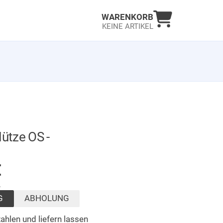
Warenkorb an
WARENKORB
KEINE ARTIKEL
tze OS -
GER
€
.
G
ABHOLUNG
ahlen und liefern lassen