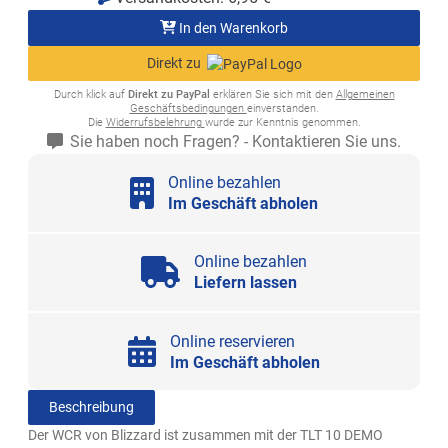
In den Warenkorb
Direkt zu
Durch klick auf
Direkt zu PayPal
erklären Sie sich mit den
Allgemeinen
Geschäftsbedingungen
einverstanden.
Die
Widerrufsbelehrung
wurde zur Kenntnis genommen.
Sie haben noch Fragen? - Kontaktieren Sie uns.
Online bezahlen
Im Geschäft abholen
Online bezahlen
Liefern lassen
Online reservieren
Im Geschäft abholen
Beschreibung
Der WCR von Blizzard ist zusammen mit der TLT 10 DEMO