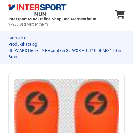
Ware
Intersport MuM Online Shop Bad Mergentheim
97980 Bad Mergentheim
Startseite
Produktkatalog
BLIZZARD Herren All-Mountain Ski WCR + TLT10 DEMO 160 in
Braun
Zum Produkt springen
Zur Produktbeschreibung springen