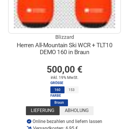
Blizzard
Herren All-Mountain Ski WCR + TLT10
DEMO 160 in Braun
AUF LAGER
500,00
€
inkl. 19% MwSt.
GRÖSSE
(ausgewählt)
160
153
FARBE
(ausgewählt)
Braun
LIEFERUNG
ABHOLUNG
Online bezahlen und liefern lassen
Versandkosten:
6,95
€