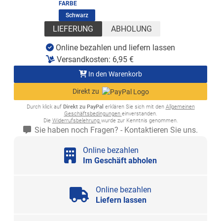
FARBE
(ausgewählt)
Schwarz
LIEFERUNG
ABHOLUNG
Online bezahlen und liefern lassen
Versandkosten:
6,95
€
In den Warenkorb
Direkt zu
Durch klick auf
Direkt zu PayPal
erklären Sie sich mit den
Allgemeinen
Geschäftsbedingungen
einverstanden.
Die
Widerrufsbelehrung
wurde zur Kenntnis genommen.
Sie haben noch Fragen? - Kontaktieren Sie uns.
Online bezahlen
Im Geschäft abholen
Online bezahlen
Liefern lassen