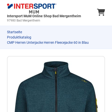
Ware
Intersport MuM Online Shop Bad Mergentheim
97980 Bad Mergentheim
Startseite
Produktkatalog
CMP Herren Unterjacke Herren Fleecejacke 60 in Blau
Zum Produkt springen
Zur Produktbeschreibung springen