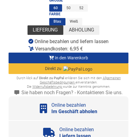
GRÖSSE
(ausgewählt)
60
50
52
FARBE
(ausgewählt)
Blau
Weiß
LIEFERUNG
ABHOLUNG
Online bezahlen und liefern lassen
Versandkosten:
6,95
€
In den Warenkorb
Direkt zu
Durch klick auf
Direkt zu PayPal
erklären Sie sich mit den
Allgemeinen
Geschäftsbedingungen
einverstanden.
Die
Widerrufsbelehrung
wurde zur Kenntnis genommen.
Sie haben noch Fragen? - Kontaktieren Sie uns.
Online bezahlen
Im Geschäft abholen
Online bezahlen
Liefern lassen