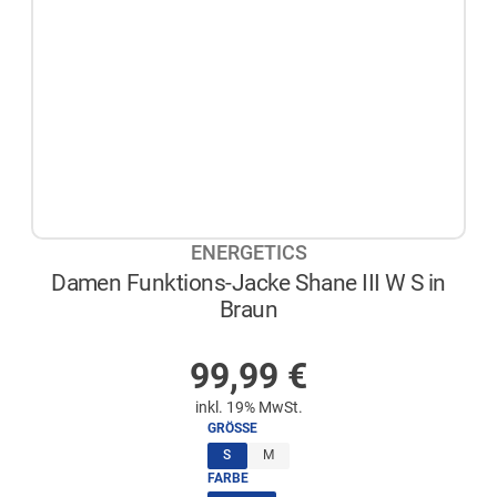
ENERGETICS
Damen Funktions-Jacke Shane III W S in
Braun
AUF LAGER
99,99
€
inkl. 19% MwSt.
GRÖSSE
(ausgewählt)
S
M
FARBE