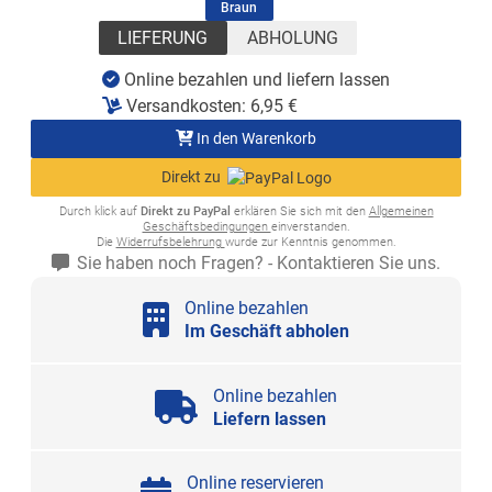
(ausgewählt)
Braun
LIEFERUNG
ABHOLUNG
Online bezahlen und liefern lassen
Versandkosten:
6,95
€
In den Warenkorb
Direkt zu
Durch klick auf
Direkt zu PayPal
erklären Sie sich mit den
Allgemeinen
Geschäftsbedingungen
einverstanden.
Die
Widerrufsbelehrung
wurde zur Kenntnis genommen.
Sie haben noch Fragen? - Kontaktieren Sie uns.
Online bezahlen
Im Geschäft abholen
Online bezahlen
Liefern lassen
Online reservieren