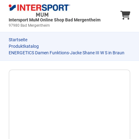
Ware
Intersport MuM Online Shop Bad Mergentheim
97980 Bad Mergentheim
Startseite
Produktkatalog
ENERGETICS Damen Funktions-Jacke Shane III W S in Braun
Zum Produkt springen
Zur Produktbeschreibung springen