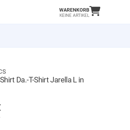
Warenkorb an
WARENKORB
KEINE ARTIKEL
CS
hirt Da.-T-Shirt Jarella L in
AUF LAGER
€
.