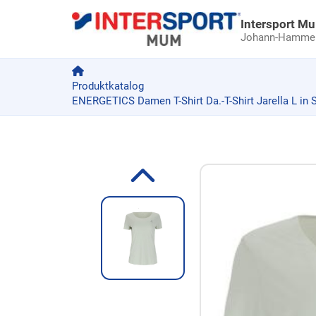
Intersport M
Johann-Hammer-
Produktkatalog
ENERGETICS Damen T-Shirt Da.-T-Shirt Jarella L in S
Zum Produkt springen
Zur Produktbeschreibung springen