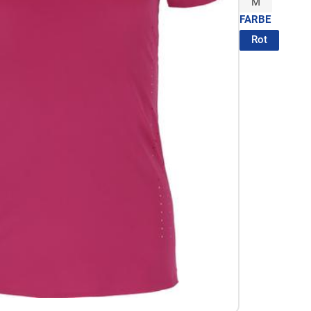
M
FARBE
(ausgewä
Rot