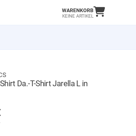
Warenkorb an
WARENKORB
KEINE ARTIKEL
CS
hirt Da.-T-Shirt Jarella L in
AUF LAGER
€
.