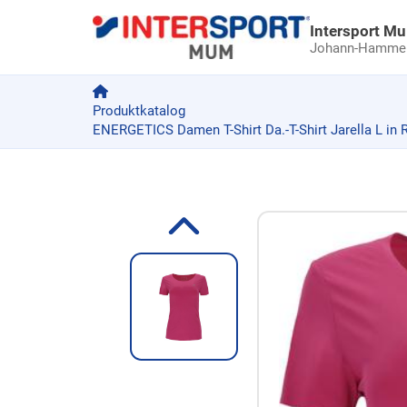
Intersport M
Johann-Hammer-
Produktkatalog
ENERGETICS Damen T-Shirt Da.-T-Shirt Jarella L in 
Zum Produkt springen
Zur Produktbeschreibung springen