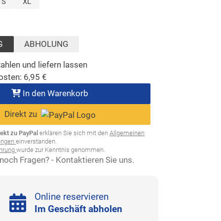
t)
S
XL
sgewählt)
G
ABHOLUNG
ahlen und liefern lassen
osten:
6,95
€
In den Warenkorb
Direkt zu
rekt zu PayPal
erklären Sie sich mit den
Allgemeinen
ungen
einverstanden.
ehrung
wurde zur Kenntnis genommen.
noch Fragen? - Kontaktieren Sie uns.
Online reservieren
Im Geschäft abholen