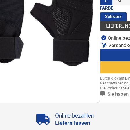
(ausgewähl
L
M
FARBE
(au
Schwarz
LIEFERUN
Online bez
Versandk
Durch klick auf
Di
Geschäftsbeding
Die
Widerrufsbel
Sie haben 
Online bezahlen
Liefern lassen