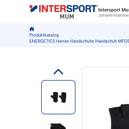
Intersport M
Johann-Hammer-
Produktkatalog
ENERGETICS Herren Handschuhe Handschuh MFG57
Zum Produkt springen
Zur Produktbeschreibung springen