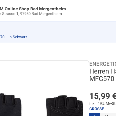
uM Online Shop Bad Mergentheim
Strasse 1,
97980 Bad Mergentheim
0 L in Schwarz
ENERGETI
Herren 
MFG570 L
AUF LA
Sonder
15,99
inkl. 19% MwSt
GRÖSSE