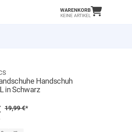
Warenkorb an
WARENKORB
KEINE ARTIKEL
CS
Handschuhe Handschuh
 in Schwarz
GER
preis
€
Regulärer Preis
19,99
€
*
.