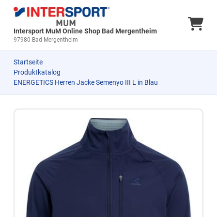
Ware
Intersport MuM Online Shop Bad Mergentheim
97980 Bad Mergentheim
Startseite
Produktkatalog
ENERGETICS Herren Jacke Semenyo III L in Blau
Zum Produkt springen
Zur Produktbeschreibung springen