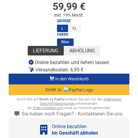
59,99
€
inkl. 19% MwSt.
GRÖSSE
(ausgewählt)
L
XL
FARBE
(ausgewählt)
Blau
LIEFERUNG
ABHOLUNG
Online bezahlen und liefern lassen
Versandkosten:
6,95
€
In den Warenkorb
Direkt zu
Durch klick auf
Direkt zu PayPal
erklären Sie sich mit den
Allgemeinen
Geschäftsbedingungen
einverstanden.
Die
Widerrufsbelehrung
wurde zur Kenntnis genommen.
Sie haben noch Fragen? - Kontaktieren Sie uns.
Online bezahlen
Im Geschäft abholen