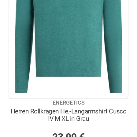
ENERGETICS
Herren Rollkragen He.-Langarmshirt Cusco
IV M XL in Grau
AUF LAGER
Sonderpreis