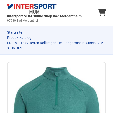
Ware
Intersport MuM Online Shop Bad Mergentheim
97980 Bad Mergentheim
Startseite
Produktkatalog
ENERGETICS Herren Rollkragen He.-Langarmshirt Cusco IV M
XL in Grau
Zum Produkt springen
Zur Produktbeschreibung springen