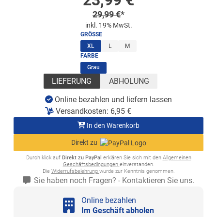
23,99
€
Regulärer Preis
29,99
€
*
inkl. 19% MwSt.
GRÖSSE
(ausgewählt)
XL
L
M
FARBE
(ausgewählt)
Grau
LIEFERUNG
ABHOLUNG
Online bezahlen und liefern lassen
Versandkosten:
6,95
€
In den Warenkorb
Direkt zu
Durch klick auf
Direkt zu PayPal
erklären Sie sich mit den
Allgemeinen
Geschäftsbedingungen
einverstanden.
Die
Widerrufsbelehrung
wurde zur Kenntnis genommen.
Sie haben noch Fragen? - Kontaktieren Sie uns.
Online bezahlen
Im Geschäft abholen