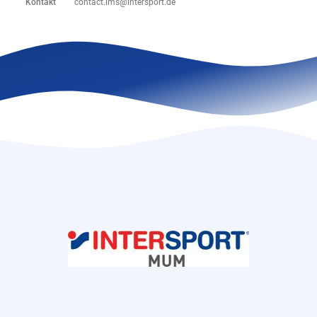
Kontakt
contact.ims@intersport.de