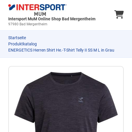
Ware
Intersport MuM Online Shop Bad Mergentheim
97980 Bad Mergentheim
Startseite
Produktkatalog
ENERGETICS Herren Shirt He.-T-Shirt Telly II SS M L in Grau
Zum Produkt springen
Zur Produktbeschreibung springen