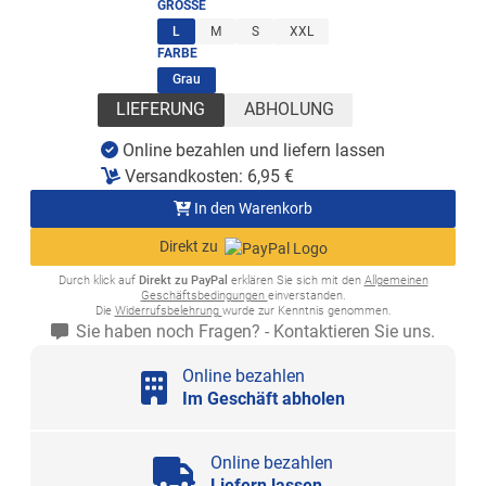
GRÖSSE
(ausgewählt)
L
M
S
XXL
FARBE
(ausgewählt)
Grau
LIEFERUNG
ABHOLUNG
Online bezahlen und liefern lassen
Versandkosten:
6,95
€
In den Warenkorb
Direkt zu
Durch klick auf
Direkt zu PayPal
erklären Sie sich mit den
Allgemeinen
Geschäftsbedingungen
einverstanden.
Die
Widerrufsbelehrung
wurde zur Kenntnis genommen.
Sie haben noch Fragen? - Kontaktieren Sie uns.
Online bezahlen
Im Geschäft abholen
Online bezahlen
Liefern lassen