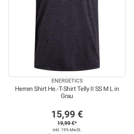
ENERGETICS
Herren Shirt He.-T-Shirt Telly II SS M L in
Grau
AUF LAGER
Sonderpreis
15,99
€
Regulärer Preis
19,99
€
*
inkl. 19% MwSt.