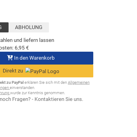
lt)
sgewählt)
G
ABHOLUNG
ahlen und liefern lassen
osten:
6,95
€
In den Warenkorb
Direkt zu
rekt zu PayPal
erklären Sie sich mit den
Allgemeinen
ungen
einverstanden.
ehrung
wurde zur Kenntnis genommen.
noch Fragen? - Kontaktieren Sie uns.