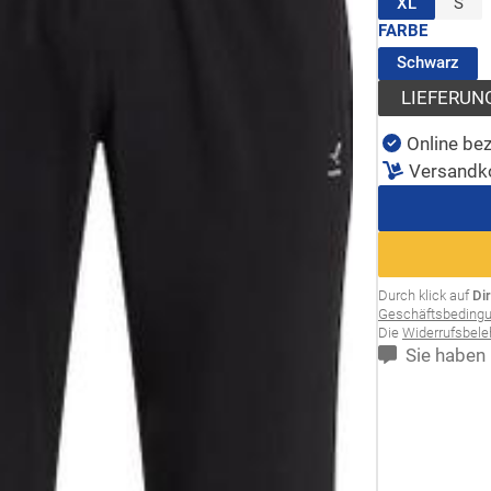
(ausgewäh
XL
S
FARBE
(au
Schwarz
LIEFERUN
Online bez
Versandk
Durch klick auf
Di
Geschäftsbeding
Die
Widerrufsbel
Sie haben 