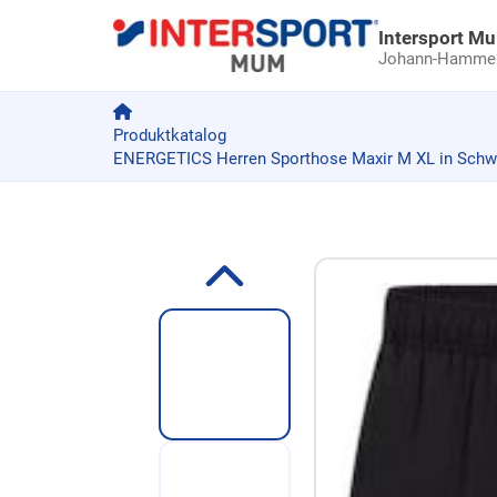
Intersport M
Johann-Hammer-
Produktkatalog
ENERGETICS Herren Sporthose Maxir M XL in Schw
Zum Produkt springen
Zur Produktbeschreibung springen