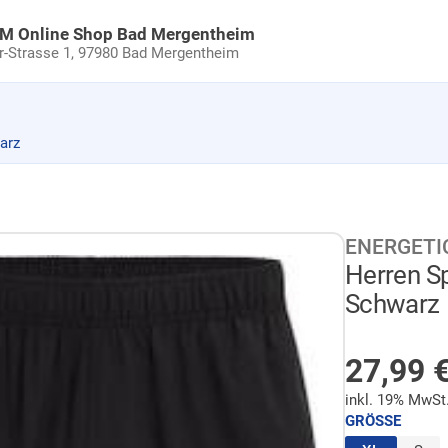
uM Online Shop Bad Mergentheim
Strasse 1,
97980 Bad Mergentheim
arz
ENERGETI
Herren S
Schwarz
AUF LA
Sonder
27,99
inkl. 19% MwSt
GRÖSSE