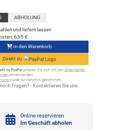
ählt)
G
ABHOLUNG
ahlen und liefern lassen
osten:
6,95
€
In den Warenkorb
Direkt zu
rekt zu PayPal
erklären Sie sich mit den
Allgemeinen
ungen
einverstanden.
ehrung
wurde zur Kenntnis genommen.
noch Fragen? - Kontaktieren Sie uns.
Online reservieren
Im Geschäft abholen