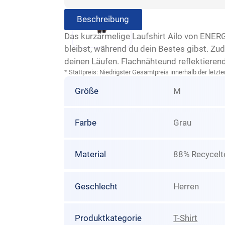
Beschreibung
Das kurzärmelige Laufshirt Ailo von ENER
bleibst, während du dein Bestes gibst. Zu
deinen Läufen. Flachnähteund reflektiere
* Stattpreis: Niedrigster Gesamtpreis innerhalb der let
Größe
M
Farbe
Grau
Material
88% Recycelt
Geschlecht
Herren
Produktkategorie
T-Shirt