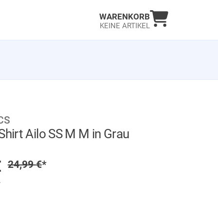
Warenkorb an
WARENKORB
KEINE ARTIKEL
CS
Shirt Ailo SS M M in Grau
GER
preis
€
Regulärer Preis
24,99
€
*
.
lt)