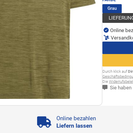
(ausgew
Grau
LIEFERUN
Online bez
Versandk
Durch klick auf
Di
Geschäftsbeding
Die
Widerrufsbel
Sie haben 
Online bezahlen
Liefern lassen