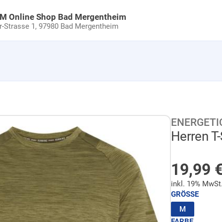
uM Online Shop Bad Mergentheim
Strasse 1,
97980 Bad Mergentheim
ENERGETI
Herren T-
AUF LA
Sonder
19,99
inkl. 19% MwSt
GRÖSSE
(ausgewäh
M
FARBE