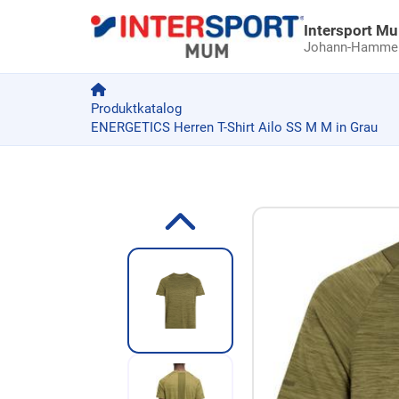
Intersport M
Johann-Hammer-
Produktkatalog
ENERGETICS Herren T-Shirt Ailo SS M M in Grau
Zum Produkt springen
Zur Produktbeschreibung springen