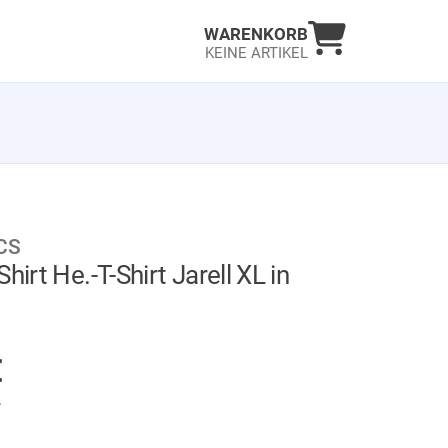
Warenkorb an
WARENKORB
KEINE ARTIKEL
CS
hirt He.-T-Shirt Jarell XL in
GER
€
.