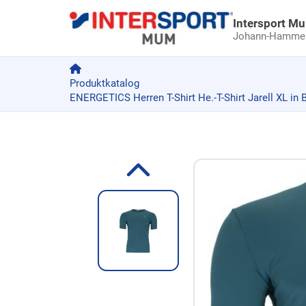
Intersport M
Johann-Hammer-
Produktkatalog
ENERGETICS Herren T-Shirt He.-T-Shirt Jarell XL in 
Zum Produkt springen
Zur Produktbeschreibung springen