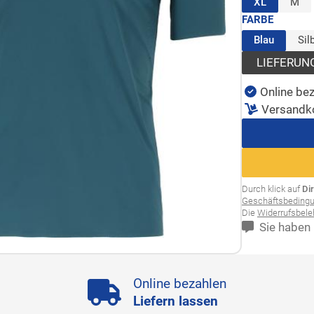
(ausgewäh
XL
M
FARBE
(ausgew
Blau
Sil
LIEFERUN
Online bez
Versandk
Durch klick auf
Di
Geschäftsbeding
Die
Widerrufsbel
Sie haben 
Online bezahlen
Liefern lassen