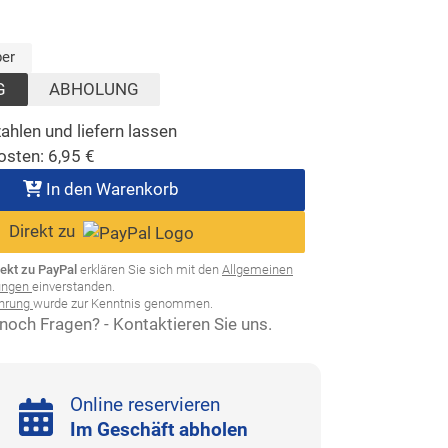
lt)
ählt)
ber
G
ABHOLUNG
ahlen und liefern lassen
osten:
6,95
€
In den Warenkorb
Direkt zu
rekt zu PayPal
erklären Sie sich mit den
Allgemeinen
ungen
einverstanden.
ehrung
wurde zur Kenntnis genommen.
noch Fragen? - Kontaktieren Sie uns.
Online reservieren
Im Geschäft abholen