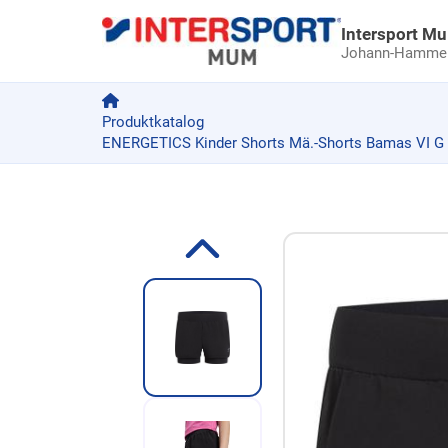
Intersport M
Johann-Hammer-
Produktkatalog
ENERGETICS Kinder Shorts Mä.-Shorts Bamas VI G
Zum Produkt springen
Zur Produktbeschreibung springen