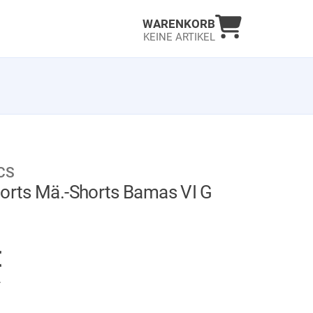
Warenkorb an
WARENKORB
KEINE ARTIKEL
CS
horts Mä.-Shorts Bamas VI G
AUF LAGER
€
.