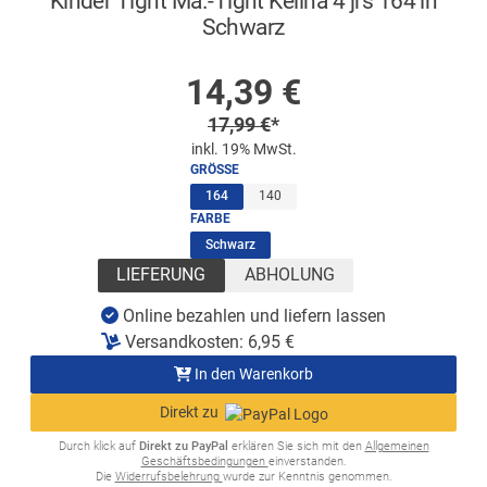
Kinder Tight Mä.-Tight Kelina 4 jrs 164 in
Schwarz
AUF LAGER
Sonderpreis
14,39
€
Regulärer Preis
17,99
€
*
inkl. 19% MwSt.
GRÖSSE
(ausgewählt)
164
140
FARBE
(ausgewählt)
Schwarz
LIEFERUNG
ABHOLUNG
Online bezahlen und liefern lassen
Versandkosten:
6,95
€
In den Warenkorb
Direkt zu
Durch klick auf
Direkt zu PayPal
erklären Sie sich mit den
Allgemeinen
Geschäftsbedingungen
einverstanden.
Die
Widerrufsbelehrung
wurde zur Kenntnis genommen.