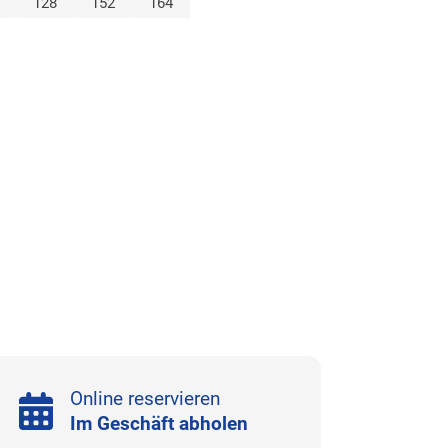
ählt)
128
152
164
ählt)
Online reservieren
Im Geschäft abholen