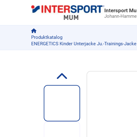
Intersport M
Johann-Hammer-
Produktkatalog
ENERGETICS Kinder Unterjacke Ju.-Trainings-Jacke
Zum Produkt springen
Zur Produktbeschreibung springen