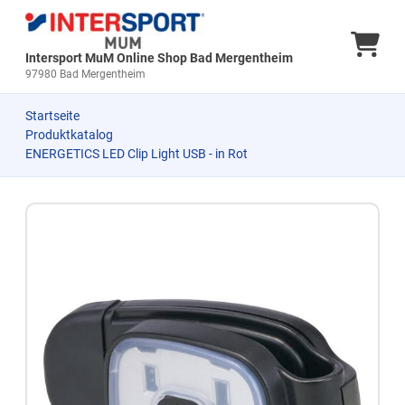
Ware
Intersport MuM Online Shop Bad Mergentheim
97980 Bad Mergentheim
Startseite
Produktkatalog
ENERGETICS LED Clip Light USB - in Rot
Zum Produkt springen
Zur Produktbeschreibung springen