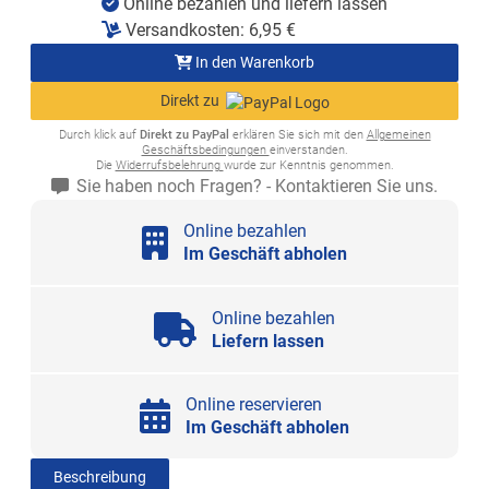
Online bezahlen und liefern lassen
Versandkosten:
6,95
€
In den Warenkorb
Direkt zu
Durch klick auf
Direkt zu PayPal
erklären Sie sich mit den
Allgemeinen
Geschäftsbedingungen
einverstanden.
Die
Widerrufsbelehrung
wurde zur Kenntnis genommen.
Sie haben noch Fragen? - Kontaktieren Sie uns.
Online bezahlen
Im Geschäft abholen
Online bezahlen
Liefern lassen
Online reservieren
Im Geschäft abholen
Beschreibung