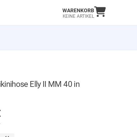
Warenkorb an
WARENKORB
KEINE ARTIKEL
inihose Elly II MM 40 in
AUF LAGER
€
.