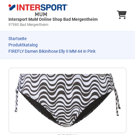
Ware
Intersport MuM Online Shop Bad Mergentheim
97980 Bad Mergentheim
Startseite
Produktkatalog
FIREFLY Damen Bikinihose Elly II MM 44 in Pink
Zum Produkt springen
Zur Produktbeschreibung springen