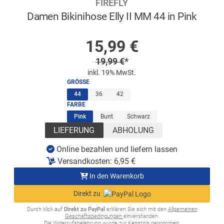
FIREFLY
Damen Bikinihose Elly II MM 44 in Pink
AUF LAGER
Sonderpreis
15,99
€
Regulärer Preis
19,99
€
*
inkl. 19% MwSt.
GRÖSSE
(ausgewählt)
44
36
42
FARBE
(ausgewählt)
Pink
Bunt
Schwarz
LIEFERUNG
ABHOLUNG
Online bezahlen und liefern lassen
Versandkosten:
6,95
€
In den Warenkorb
Direkt zu
Durch klick auf
Direkt zu PayPal
erklären Sie sich mit den
Allgemeinen
Geschäftsbedingungen
einverstanden.
Die
Widerrufsbelehrung
wurde zur Kenntnis genommen.