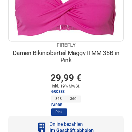
FIREFLY
Damen Bikinioberteil Maggy II MM 38B in
Pink
NICHT AUF LAGER
29,99
€
inkl. 19% MwSt.
GRÖSSE
36B
36C
FARBE
(ausgewählt)
Pink
Online bezahlen
Im Geschäft abholen