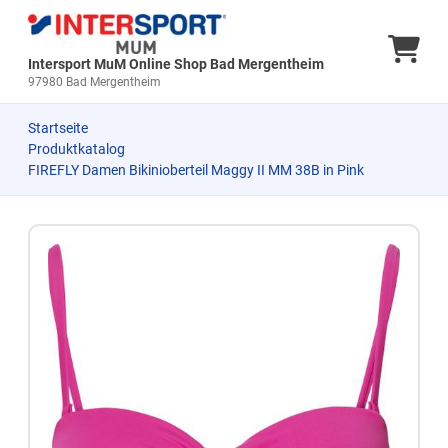
Ware
Intersport MuM Online Shop Bad Mergentheim
97980 Bad Mergentheim
Startseite
Produktkatalog
FIREFLY Damen Bikinioberteil Maggy II MM 38B in Pink
Zum Produkt springen
Zur Produktbeschreibung springen