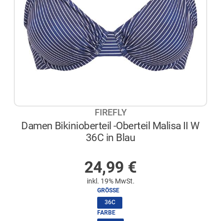
FIREFLY
Damen Bikinioberteil -Oberteil Malisa II W
36C in Blau
AUF LAGER
24,99
€
inkl. 19% MwSt.
GRÖSSE
(ausgewählt)
36C
FARBE