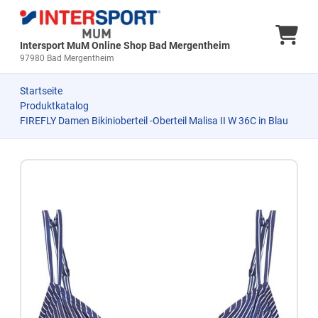
Ware
Intersport MuM Online Shop Bad Mergentheim
97980 Bad Mergentheim
Startseite
Produktkatalog
FIREFLY Damen Bikinioberteil -Oberteil Malisa II W 36C in Blau
Zum Produkt springen
Zur Produktbeschreibung springen