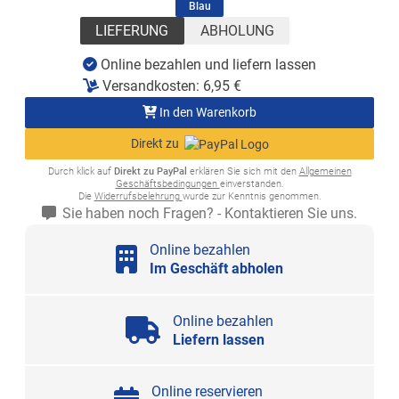
(ausgewählt)
Blau
LIEFERUNG
ABHOLUNG
Online bezahlen und liefern lassen
Versandkosten:
6,95
€
In den Warenkorb
Direkt zu
Durch klick auf
Direkt zu PayPal
erklären Sie sich mit den
Allgemeinen
Geschäftsbedingungen
einverstanden.
Die
Widerrufsbelehrung
wurde zur Kenntnis genommen.
Sie haben noch Fragen? - Kontaktieren Sie uns.
Online bezahlen
Im Geschäft abholen
Online bezahlen
Liefern lassen
Online reservieren