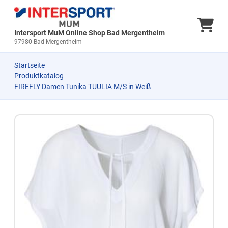
Ware
Intersport MuM Online Shop Bad Mergentheim
97980 Bad Mergentheim
Startseite
Produktkatalog
FIREFLY Damen Tunika TUULIA M/S in Weiß
Zum Produkt springen
Zur Produktbeschreibung springen