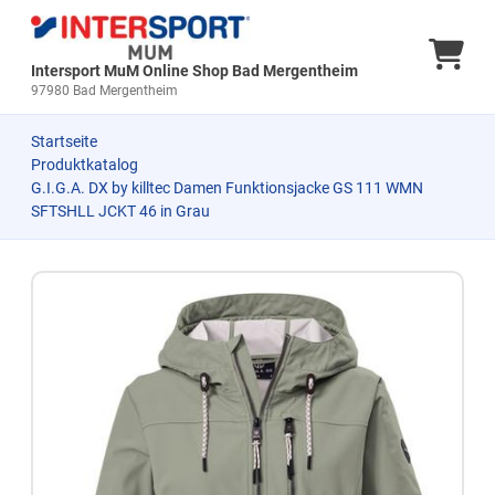
Ware
Intersport MuM Online Shop Bad Mergentheim
97980 Bad Mergentheim
Startseite
Produktkatalog
G.I.G.A. DX by killtec Damen Funktionsjacke GS 111 WMN
SFTSHLL JCKT 46 in Grau
Zum Produkt springen
Zur Produktbeschreibung springen