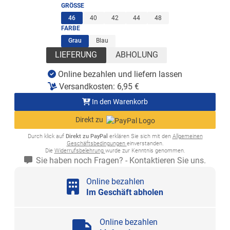
GRÖSSE
(ausgewählt)
46
40
42
44
48
FARBE
(ausgewählt)
Grau
Blau
LIEFERUNG
ABHOLUNG
Online bezahlen und liefern lassen
Versandkosten:
6,95
€
In den Warenkorb
Direkt zu
Durch klick auf
Direkt zu PayPal
erklären Sie sich mit den
Allgemeinen
Geschäftsbedingungen
einverstanden.
Die
Widerrufsbelehrung
wurde zur Kenntnis genommen.
Sie haben noch Fragen? - Kontaktieren Sie uns.
Online bezahlen
Im Geschäft abholen
Online bezahlen