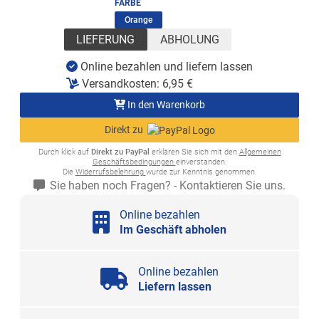
FARBE
(ausgewählt)
Orange
LIEFERUNG
ABHOLUNG
Online bezahlen und liefern lassen
Versandkosten:
6,95
€
In den Warenkorb
Direkt zu
Durch klick auf
Direkt zu PayPal
erklären Sie sich mit den
Allgemeinen
Geschäftsbedingungen
einverstanden.
Die
Widerrufsbelehrung
wurde zur Kenntnis genommen.
Sie haben noch Fragen? - Kontaktieren Sie uns.
Online bezahlen
Im Geschäft abholen
Online bezahlen
Liefern lassen