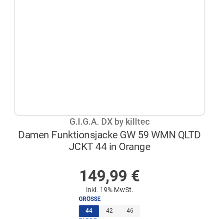
G.I.G.A. DX by killtec
Damen Funktionsjacke GW 59 WMN QLTD
JCKT 44 in Orange
AUF LAGER
149,99
€
inkl. 19% MwSt.
GRÖSSE
(ausgewählt)
44
42
46