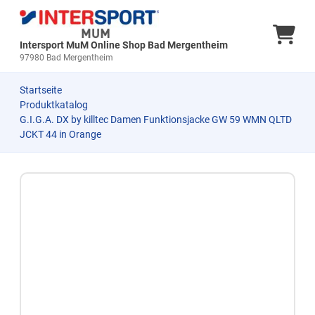
Ware
Intersport MuM Online Shop Bad Mergentheim
97980 Bad Mergentheim
Startseite
Produktkatalog
G.I.G.A. DX by killtec Damen Funktionsjacke GW 59 WMN QLTD
JCKT 44 in Orange
Zum Produkt springen
Zur Produktbeschreibung springen