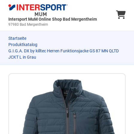
Ware
Intersport MuM Online Shop Bad Mergentheim
97980 Bad Mergentheim
Startseite
Produktkatalog
G.I.G.A. DX by killtec Herren Funktionsjacke GS 87 MN QLTD
JCKT L in Grau
Zum Produkt springen
Zur Produktbeschreibung springen