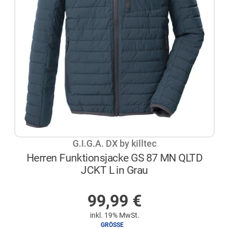
G.I.G.A. DX by killtec
Herren Funktionsjacke GS 87 MN QLTD
JCKT L in Grau
AUF LAGER
99,99
€
inkl. 19% MwSt.
GRÖSSE