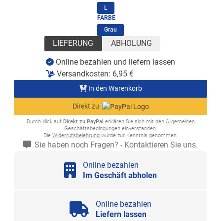
(ausgewählt)
L
FARBE
(ausgewählt)
Grau
LIEFERUNG
ABHOLUNG
Online bezahlen und liefern lassen
Versandkosten:
6,95
€
In den Warenkorb
Direkt zu
Durch klick auf
Direkt zu PayPal
erklären Sie sich mit den
Allgemeinen
Geschäftsbedingungen
einverstanden.
Die
Widerrufsbelehrung
wurde zur Kenntnis genommen.
Sie haben noch Fragen? - Kontaktieren Sie uns.
Online bezahlen
Im Geschäft abholen
Online bezahlen
Liefern lassen