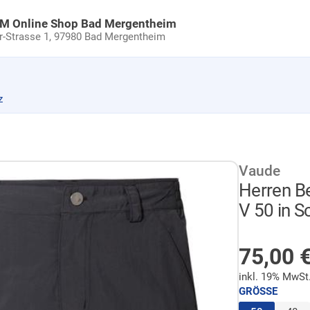
uM Online Shop Bad Mergentheim
Strasse 1,
97980 Bad Mergentheim
z
Vaude
Herren B
V 50 in 
AUF LA
75,00
inkl. 19% MwSt
GRÖSSE