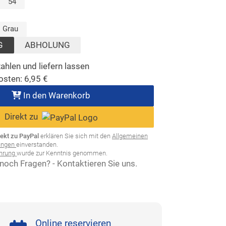
lt)
54
sgewählt)
Grau
G
ABHOLUNG
ahlen und liefern lassen
osten:
6,95
€
In den Warenkorb
Direkt zu
rekt zu PayPal
erklären Sie sich mit den
Allgemeinen
ungen
einverstanden.
ehrung
wurde zur Kenntnis genommen.
noch Fragen? - Kontaktieren Sie uns.
Online reservieren