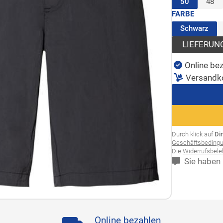
(ausgewäh
50
48
FARBE
(au
Schwarz
LIEFERUN
Online bez
Versandk
Durch klick auf
Di
Geschäftsbeding
Die
Widerrufsbel
Sie haben 
Online bezahlen