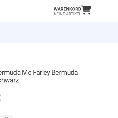
Warenkorb an
WARENKORB
KEINE ARTIKEL
ermuda Me Farley Bermuda
Schwarz
GER
€
.