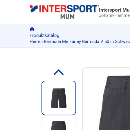
Intersport M
Johann-Hammer-
Produktkatalog
Herren Bermuda Me Farley Bermuda V 50 in Schwar
Zum Produkt springen
Zur Produktbeschreibung springen