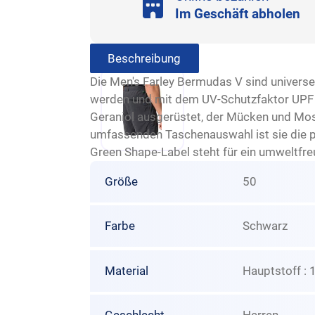
Im Geschäft abholen
Beschreibung
Die Men's Farley Bermudas V sind universe
werden und mit dem UV-Schutzfaktor UPF 5
Geraniol ausgerüstet, der Mücken und Mosk
umfassenden Taschenauswahl ist sie die p
Green Shape-Label steht für ein umweltfreu
Größe
50
Farbe
Schwarz
Material
Hauptstoff :
Geschlecht
Herren