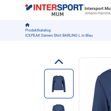
Intersport M
Johann-Hammer-
Produktkatalog
ICEPEAK Damen Shirt BARLING L in Blau
Zum Produkt springen
Zur Produktbeschreibung springen