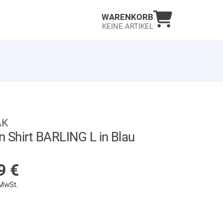
Warenkorb an
WARENKORB
KEINE ARTIKEL
AK
 Shirt BARLING L in Blau
HT AUF LAGER
99
€
 MwSt.