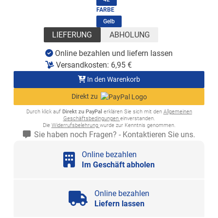
FARBE
(ausgewählt)
Gelb
LIEFERUNG
ABHOLUNG
Online bezahlen und liefern lassen
Versandkosten:
6,95
€
In den Warenkorb
Direkt zu
Durch klick auf
Direkt zu PayPal
erklären Sie sich mit den
Allgemeinen
Geschäftsbedingungen
einverstanden.
Die
Widerrufsbelehrung
wurde zur Kenntnis genommen.
Sie haben noch Fragen? - Kontaktieren Sie uns.
Online bezahlen
Im Geschäft abholen
Online bezahlen
Liefern lassen