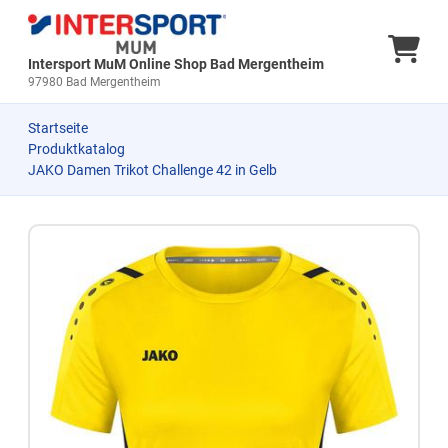
Ware
Intersport MuM Online Shop Bad Mergentheim
97980 Bad Mergentheim
Startseite
Produktkatalog
JAKO Damen Trikot Challenge 42 in Gelb
Zum Produkt springen
Zur Produktbeschreibung springen