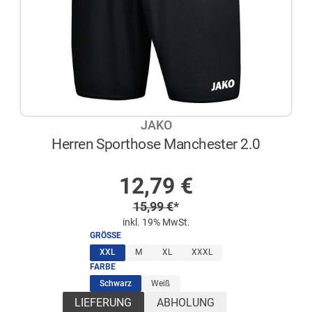
JAKO
Herren Sporthose Manchester 2.0
AUF LAGER
Sonderpreis
12,79
€
Regulärer Preis
15,99
€
*
inkl. 19% MwSt.
GRÖSSE
(ausgewählt)
XXL
M
XL
XXXL
FARBE
(ausgewählt)
Schwarz
Weiß
LIEFERUNG
ABHOLUNG