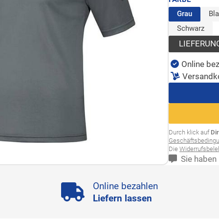
(ausgew
Grau
Bl
Schwarz
LIEFERUN
Online bez
Versandk
Durch klick auf
Di
Geschäftsbeding
Die
Widerrufsbel
Sie haben 
Online bezahlen
Liefern lassen