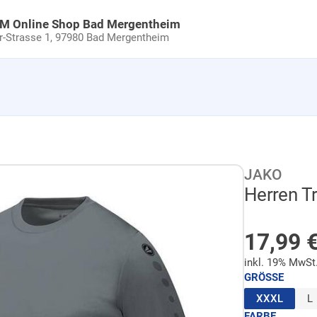
uM Online Shop Bad Mergentheim
Strasse 1,
97980 Bad Mergentheim
JAKO
Herren T
AUF LA
17,99
inkl. 19% MwSt
GRÖSSE
(ausge
XXXL
L
FARBE