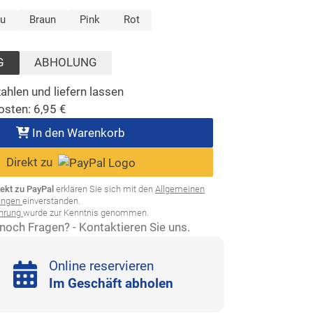
ählt)
au
Braun
Pink
Rot
G
ABHOLUNG
ahlen und liefern lassen
osten:
6,95
€
In den Warenkorb
Direkt zu
rekt zu PayPal
erklären Sie sich mit den
Allgemeinen
ungen
einverstanden.
ehrung
wurde zur Kenntnis genommen.
noch Fragen? - Kontaktieren Sie uns.
Online reservieren
Im Geschäft abholen