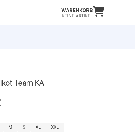
Warenkorb an
WARENKORB
KEINE ARTIKEL
rikot Team KA
GER
€
.
wählt)
M
S
XL
XXL