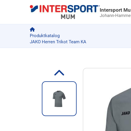
Intersport M
Johann-Hammer-
Produktkatalog
JAKO Herren Trikot Team KA
Zum Produkt springen
Zur Produktbeschreibung springen