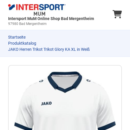
Ware
Intersport MuM Online Shop Bad Mergentheim
97980 Bad Mergentheim
Startseite
Produktkatalog
JAKO Herren Trikot Trikot Glory KA XL in Weiß
Zum Produkt springen
Zur Produktbeschreibung springen