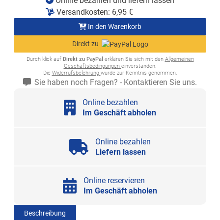
Online bezahlen und liefern lassen
Versandkosten:
6,95
€
In den Warenkorb
Direkt zu
Durch klick auf
Direkt zu PayPal
erklären Sie sich mit den
Allgemeinen
Geschäftsbedingungen
einverstanden.
Die
Widerrufsbelehrung
wurde zur Kenntnis genommen.
Sie haben noch Fragen? - Kontaktieren Sie uns.
Online bezahlen
Im Geschäft abholen
Online bezahlen
Liefern lassen
Online reservieren
Im Geschäft abholen
Beschreibung