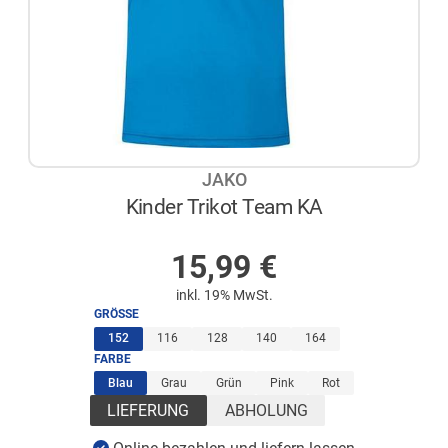
JAKO
Kinder Trikot Team KA
AUF LAGER
15,99
€
inkl. 19% MwSt.
GRÖSSE
(ausgewählt)
152
116
128
140
164
FARBE
(ausgewählt)
Blau
Grau
Grün
Pink
Rot
LIEFERUNG
ABHOLUNG