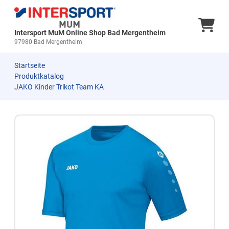
Ware
Intersport MuM Online Shop Bad Mergentheim
97980 Bad Mergentheim
Startseite
Produktkatalog
JAKO Kinder Trikot Team KA
Zum Produkt springen
Zur Produktbeschreibung springen