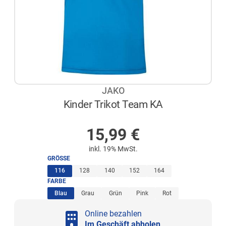
JAKO
Kinder Trikot Team KA
NICHT AUF LAGER
15,99
€
inkl. 19% MwSt.
GRÖSSE
(ausgewählt)
116
128
140
152
164
FARBE
(ausgewählt)
Blau
Grau
Grün
Pink
Rot
Online bezahlen
Im Geschäft abholen