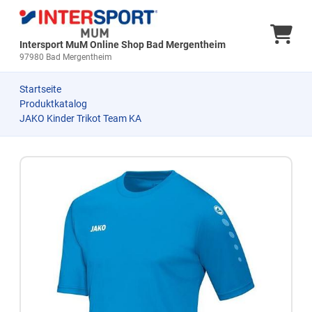
Ware
Intersport MuM Online Shop Bad Mergentheim
97980 Bad Mergentheim
Startseite
Produktkatalog
JAKO Kinder Trikot Team KA
Zum Produkt springen
Zur Produktbeschreibung springen