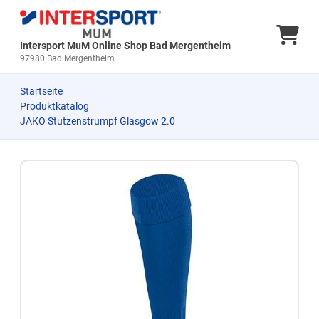
Ware
Intersport MuM Online Shop Bad Mergentheim
97980 Bad Mergentheim
Startseite
Produktkatalog
JAKO Stutzenstrumpf Glasgow 2.0
Zum Produkt springen
Zur Produktbeschreibung springen