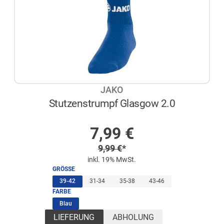
JAKO
Stutzenstrumpf Glasgow 2.0
AUF LAGER
Sonderpreis
7,99
€
Regulärer Preis
9,99
€
*
inkl. 19% MwSt.
GRÖSSE
(ausgewählt)
39-42
31-34
35-38
43-46
FARBE
(ausgewählt)
Blau
LIEFERUNG
ABHOLUNG